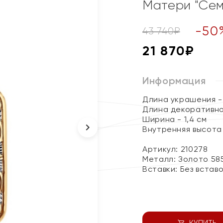
Матери "Сем
-
50
43 740
₽
21 870
₽
Информация
Длина украшения - 
Длина декоративног
Ширина - 1,4 см
Внутренняя высота 
Артикул: 210278
Металл:
Золото 58
Вставки:
Без встав
КУПИТЬ