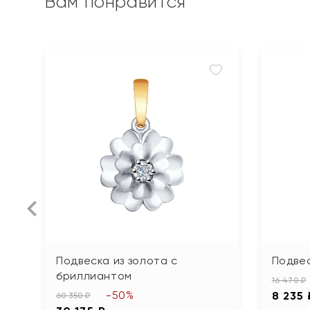
Вам понравится
Подвеска из золота с
Подвес
бриллиантом
16 470 ₽
-50%
8 235 
60 350 ₽