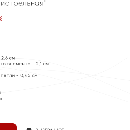
истрельная"
%
2,6 см
о элемента - 2,1 см
петли - 0,45 см
5
ок
В ИЗБРАННОЕ