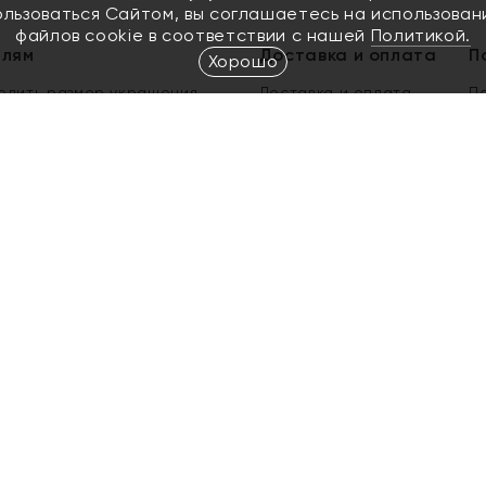
ользоваться Сайтом, вы соглашаетесь на использован
файлов cookie в соответствии с нашей
Политикой.
елям
Доставка и оплата
П
Хорошо
елить размер украшения
Доставка и оплата
П
п
обмен золота
ый подарочный сертификат
ользования Электронным
м сертификатом «Яхонт»