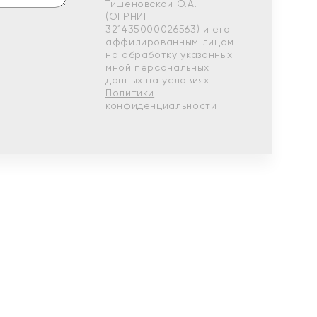
Тишеновской О.А.
(ОГРНИП
321435000026563) и его
аффилированным лицам
на обработку указанных
мной персональных
данных на условиях
Политики
конфиденциальности