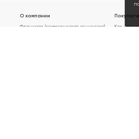
п
О компании
Покупат
Франшиза (коммерческая концессия)
Как опред
Карьера в ЯХОНТ
Акции
Контакты
Скупка и 
Магазины
Отзывы
Электронн
Правила п
подарочны