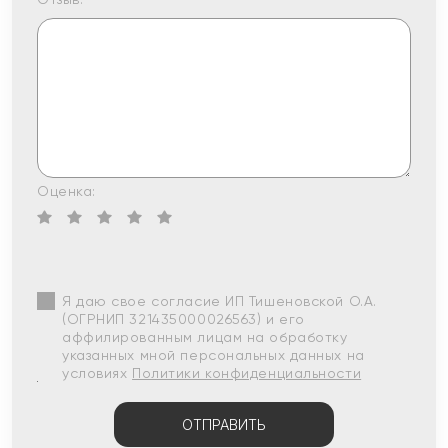
Оценка:
Я даю свое согласие ИП Тишеновской О.А.
(ОГРНИП 321435000026563) и его
аффилированным лицам на обработку
указанных мной персональных данных на
условиях
Политики конфиденциальности
ОТПРАВИТЬ