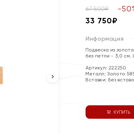
-
50
67 500
₽
33 750
₽
Информация
Подвеска из золота
без петли - 3,0 см. 
Артикул: 222250
Металл:
Золото 58
Вставки:
Без встав
КУПИТЬ