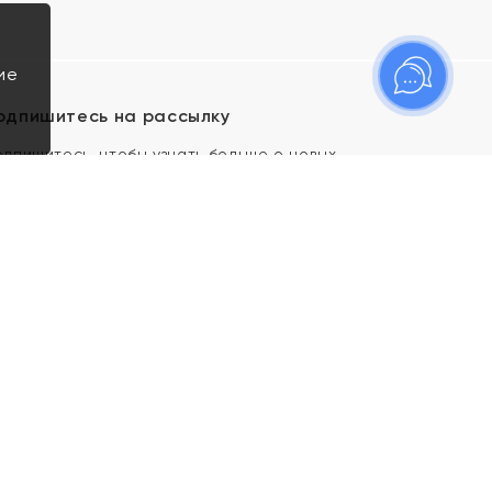
ие
одпишитесь на рассылку
одпишитесь, чтобы узнать больше о новых
оступлениях, новостях и спецпредложениях Яхонт!
Я даю свое согласие ИП Тишеновской О.А.
(ОГРНИП 321435000026563) и его
аффилированным лицам на обработку указанных
мной персональных данных на условиях
Политики
конфиденциальности