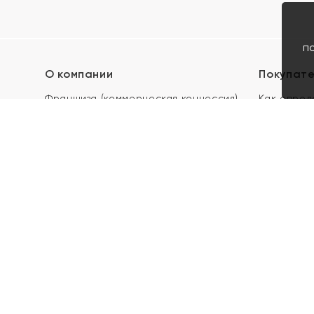
п
О компании
Покупат
Франшиза (коммерческая концессия)
Как опред
Карьера в ЯХОНТ
Акции
Контакты
Скупка и 
Магазины
Отзывы
Электронн
Правила п
подарочны