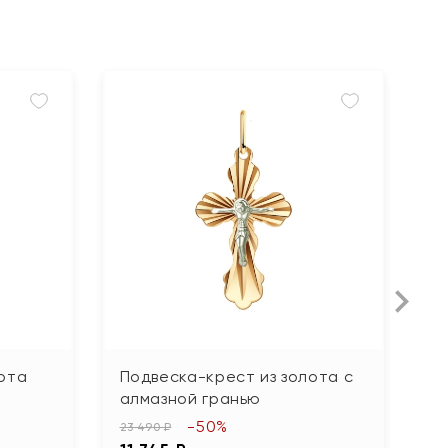
ота
Подвеска-крест из золота с
П
алмазной гранью
34
-50%
1
23 490 ₽