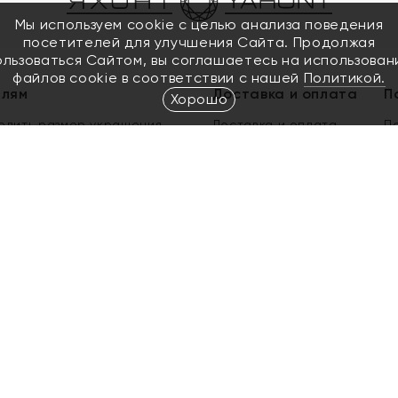
Мы используем cookie с целью анализа поведения
посетителей для улучшения Сайта. Продолжая
ользоваться Сайтом, вы соглашаетесь на использован
файлов cookie в соответствии с нашей
Политикой.
елям
Доставка и оплата
П
Хорошо
елить размер украшения
Доставка и оплата
П
п
обмен золота
ый подарочный сертификат
ользования Электронным
м сертификатом «Яхонт»