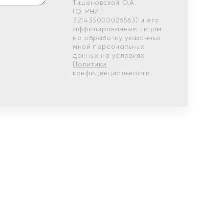
Тишеновской О.А.
(ОГРНИП
321435000026563) и его
аффилированным лицам
на обработку указанных
мной персональных
данных на условиях
Политики
конфиденциальности