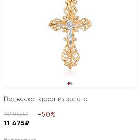
Подвеска-крест из золота
-
50
%
22 950
₽
11 475
₽
Информация