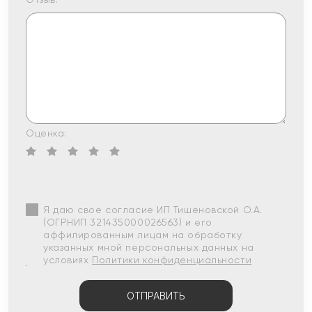
Оценка:
Я даю свое согласие ИП Тишеновской О.А.
(ОГРНИП 321435000026563) и его
аффилированным лицам на обработку
указанных мной персональных данных на
условиях
Политики конфиденциальности
ОТПРАВИТЬ