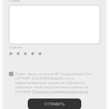
Отзыв:
Оценка:
Я даю свое согласие ИП Тишеновской О.А.
(ОГРНИП 321435000026563) и его
аффилированным лицам на обработку
указанных мной персональных данных на
условиях
Политики конфиденциальности
ОТПРАВИТЬ