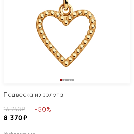
Подвеска из золота
-
50
%
16 740
₽
8 370
₽
Информация