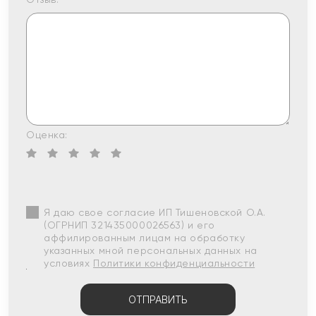
Оценка:
Я даю свое согласие ИП Тишеновской О.А.
(ОГРНИП 321435000026563) и его
аффилированным лицам на обработку
указанных мной персональных данных на
условиях
Политики конфиденциальности
ОТПРАВИТЬ