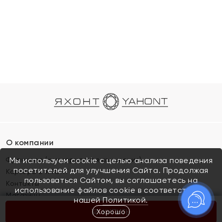
О компании
Франшиза (коммерческая концессия)
Мы используем cookie с целью анализа поведения
посетителей для улучшения Сайта. Продолжая
Карьера в ЯХОНТ
пользоваться Сайтом, вы соглашаетесь на
Контакты
использование файлов cookie в соответствии с
Магазины
нашей
Политикой.
Хорошо
КУПИТЬ
Покупателям