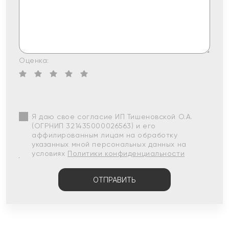
Оценка:
Я даю свое согласие ИП Тишеновской О.А.
(ОГРНИП 321435000026563) и его
аффилированным лицам на обработку
указанных мной персональных данных на
условиях
Политики конфиденциальности
ОТПРАВИТЬ