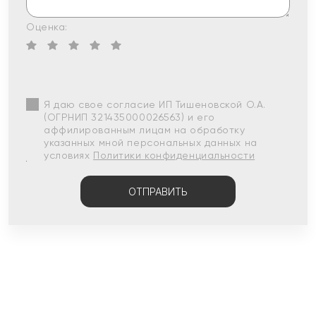
Оценка:
Я даю свое согласие ИП Тишеновской О.А.
(ОГРНИП 321435000026563) и его
аффилированным лицам на обработку
указанных мной персональных данных на
условиях
Политики конфиденциальности
ОТПРАВИТЬ