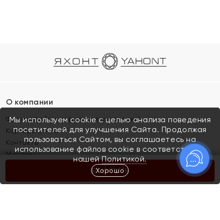
О компании
Франшиза (коммерческая концессия)
Мы используем cookie с целью анализа поведения
посетителей для улучшения Сайта. Продолжая
Карьера в ЯХОНТ
пользоваться Сайтом, вы соглашаетесь на
Контакты
использование файлов cookie в соответствии с
Магазины
нашей
Политикой.
Хорошо
КУПИТЬ
Покупателям
Как определить размер украшения
Киров
Акции
Магазины
Скупка и обмен золота