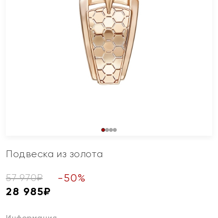
Подвеска из золота
-
50
%
57 970
₽
28 985
₽
Информация