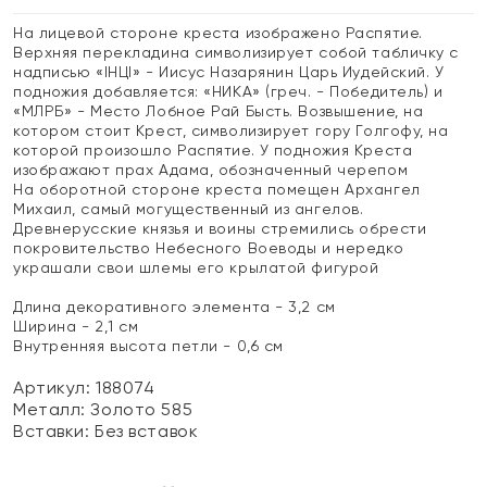
На лицевой стороне креста изображено Распятие.
Верхняя перекладина символизирует собой табличку с
надписью «IHЦI» - Иисус Назарянин Царь Иудейский. У
подножия добавляется: «НИКА» (греч. - Победитель) и
«МЛРБ» - Место Лобное Рай Бысть. Возвышение, на
котором стоит Крест, символизирует гору Голгофу, на
которой произошло Распятие. У подножия Креста
изображают прах Адама, обозначенный черепом
На оборотной стороне креста помещен Архангел
Михаил, самый могущественный из ангелов.
Древнерусские князья и воины стремились обрести
покровительство Небесного Воеводы и нередко
украшали свои шлемы его крылатой фигурой
Длина декоративного элемента - 3,2 см
Ширина - 2,1 см
Внутренняя высота петли - 0,6 см
Артикул: 188074
Металл:
Золото 585
Вставки:
Без вставок