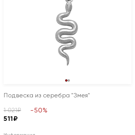
Подвеска из серебра "Змея"
-
50
%
1 021
₽
511
₽
Информация