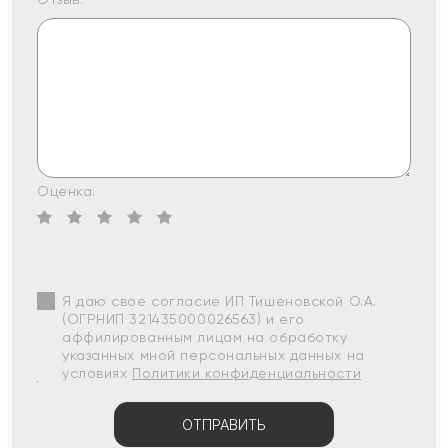
Оценка:
Я даю свое согласие ИП Тишеновской О.А.
(ОГРНИП 321435000026563) и его
аффилированным лицам на обработку
указанных мной персональных данных на
условиях
Политики конфиденциальности
ОТПРАВИТЬ