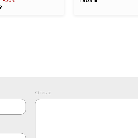
-50%
1 503 ₽
₽
Отзыв: