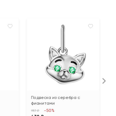
Подвеска из серебра с
П
фианитами
ю
-50%
957 ₽
6 