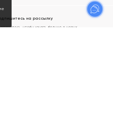
ие
одпишитесь на рассылку
одпишитесь, чтобы узнать больше о новых
оступлениях, новостях и спецпредложениях Яхонт!
Я даю свое согласие ИП Тишеновской О.А.
(ОГРНИП 321435000026563) и его
аффилированным лицам на обработку указанных
мной персональных данных на условиях
Политики
конфиденциальности