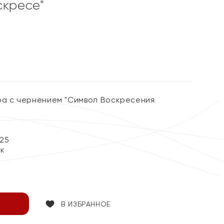
скресе"
ра с чернением "Символ Воскресения
25
ок
В ИЗБРАННОЕ