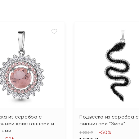
ка из серебра с
Подвеска из серебра с
рными кристаллами и
фианитами "Змея"
тами
-50%
3 006 ₽