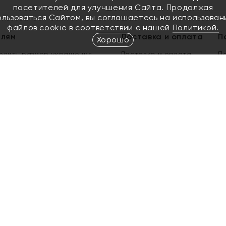
посетителей для улучшения Сайта. Продолжая
ользоваться Сайтом, вы соглашаетесь на использован
файлов cookie в соответствии с нашей
Политикой.
елям
Доставка и оплата
П
Хорошо
елить размер украшения
Доставка и оплата
П
п
обмен золота
ый подарочный сертификат
ользования Электронным
м сертификатом «Яхонт»