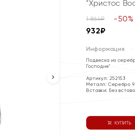
"Христос Во
-
50
%
1 864
₽
932
₽
Информация
Подвеска из сереб
Господня"
Артикул: 252153
Металл:
Серебро 9
Вставки:
Без встав
КУПИТЬ