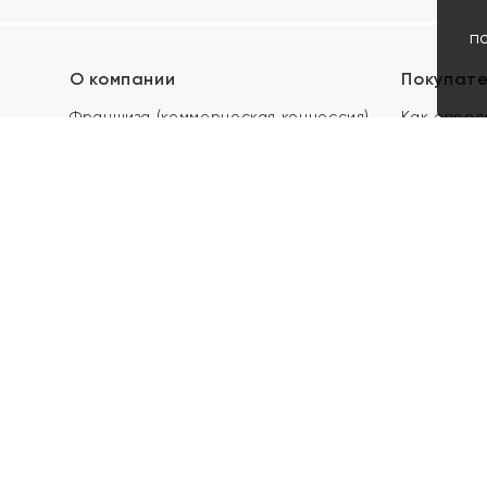
п
О компании
Покупат
Франшиза (коммерческая концессия)
Как опред
Карьера в ЯХОНТ
Акции
Контакты
Скупка и 
Магазины
Отзывы
Электронн
Правила п
подарочны