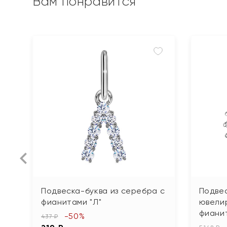
Вам понравится
Подвеска-буква из серебра с
Подвес
фианитами "Л"
ювели
фиани
-50%
437 ₽