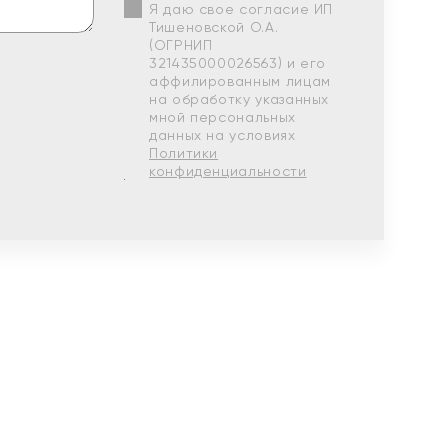
Я даю свое согласие ИП
Тишеновской О.А.
(ОГРНИП
321435000026563) и его
аффилированным лицам
на обработку указанных
мной персональных
данных на условиях
Политики
конфиденциальности