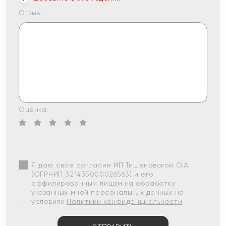
Отзыв:
Оценка:
Я даю свое согласие ИП Тишеновской О.А.
(ОГРНИП 321435000026563) и его
аффилированным лицам на обработку
указанных мной персональных данных на
условиях
Политики конфиденциальности