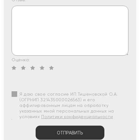
Оценка:
Я даю свое согласие ИП Тишеновской О.А.
(ОГРНИП 321435000026563) и его
аффилированным лицам на обработку
указанных мной персональных данных на
условиях
Политики конфиденциальности
ОТПРАВИТЬ