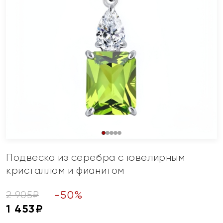
Подвеска из серебра с ювелирным
кристаллом и фианитом
-
50
%
2 905
₽
1 453
₽