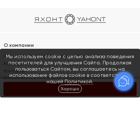
О компании
Франшиза (коммерческая концессия)
Мы используем cookie с целью анализа поведения
посетителей для улучшения Сайта. Продолжая
Карьера в ЯХОНТ
пользоваться Сайтом, вы соглашаетесь на
Контакты
использование файлов cookie в соответствии с
Магазины
нашей
Политикой.
Хорошо
КУПИТЬ
Покупателям
Как определить размер украшения
Киров
Акции
Магазины
Скупка и обмен золота
Отзывы
Электронный подарочный сертификат
Помолвка и свадьба