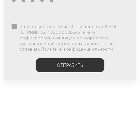
Я даю свое согласие ИП Тишеновской О.А.
(ОГРНИП 321435000026563) и его
аффилированным лицам на обработку
указанных мной персональных данных на
условиях
Политики конфиденциальности
ОТПРАВИТЬ