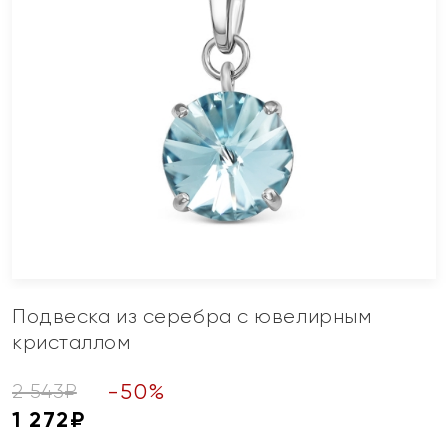
Подвеска из серебра с ювелирным
кристаллом
-
50
%
2 543
₽
1 272
₽