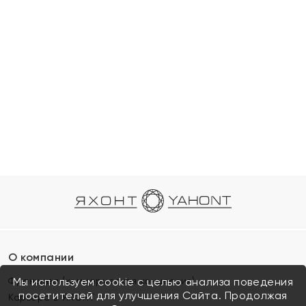
О компании
Франшиза (коммерческая концессия)
Мы используем cookie с целью анализа поведения
посетителей для улучшения Сайта. Продолжая
Карьера в ЯХОНТ