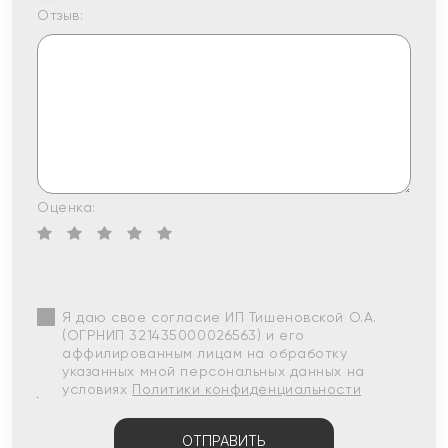
Отзыв:
Оценка:
Я даю свое согласие ИП Тишеновской О.А.
(ОГРНИП 321435000026563) и его
аффилированным лицам на обработку
указанных мной персональных данных на
условиях
Политики конфиденциальности
ОТПРАВИТЬ