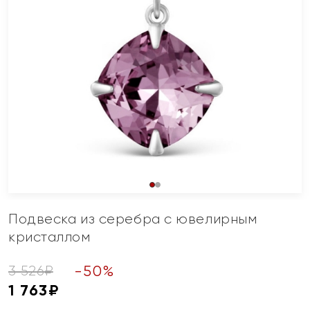
Подвеска из серебра с ювелирным
кристаллом
-
50
%
3 526
₽
1 763
₽