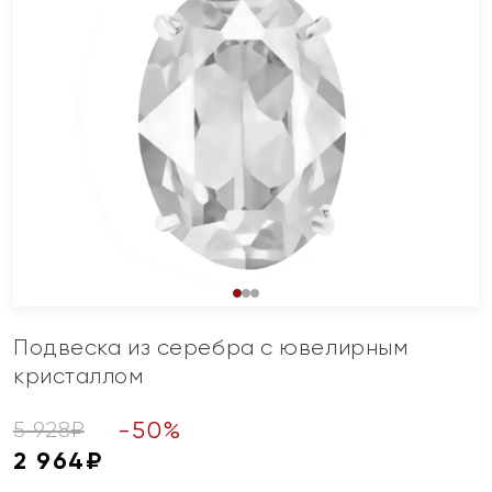
Подвеска из серебра с ювелирным
кристаллом
-
50
%
5 928
₽
2 964
₽