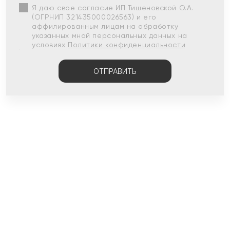
Я даю свое согласие ИП Тишеновской О.А.
(ОГРНИП 321435000026563) и его
аффилированным лицам на обработку
указанных мной персональных данных на
условиях
Политики конфиденциальности
ОТПРАВИТЬ