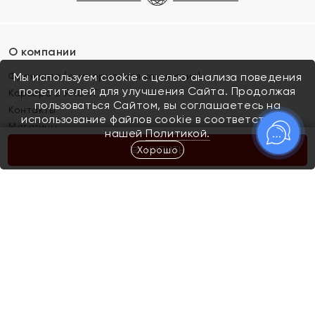
О компании
Франшиза (коммерческая концессия)
Мы используем cookie с целью анализа поведения
посетителей для улучшения Сайта. Продолжая
Карьера в ЯХОНТ
пользоваться Сайтом, вы соглашаетесь на
Контакты
использование файлов cookie в соответствии с
Магазины
нашей
Политикой.
Хорошо
КУПИТЬ
Покупателям
Как определить размер украшения
Киров
Акции
Магазины
Скупка и обмен золота
Отзывы
Электронный подарочный сертификат
Помолвка и свадьба
Правила пользования Электронным
Каталог
подарочным сертификатом «Яхонт»
Новинки