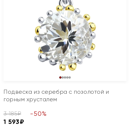
Подвеска из серебра с позолотой и
горным хрусталем
-
50
%
3 185
₽
1 593
₽