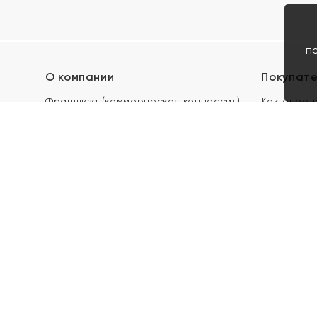
п
О компании
Покупат
Франшиза (коммерческая концессия)
Как опред
Карьера в ЯХОНТ
Акции
Контакты
Скупка и 
Магазины
Отзывы
Электронн
Правила п
подарочны