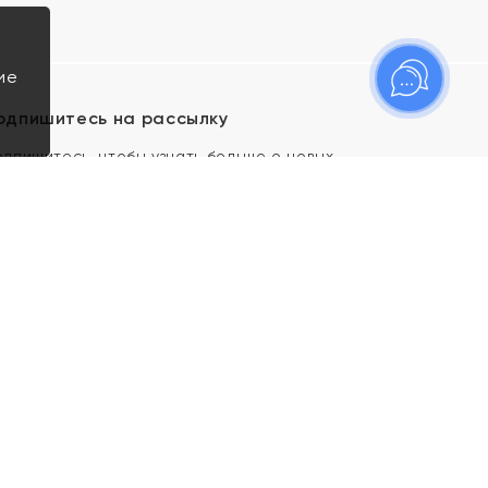
ие
одпишитесь на рассылку
одпишитесь, чтобы узнать больше о новых
оступлениях, новостях и спецпредложениях Яхонт!
Я даю свое согласие ИП Тишеновской О.А.
(ОГРНИП 321435000026563) и его
аффилированным лицам на обработку указанных
мной персональных данных на условиях
Политики
конфиденциальности