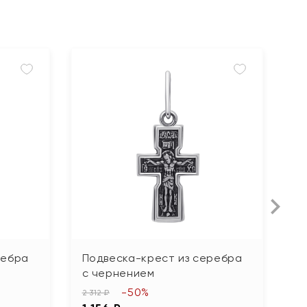
ребра
Подвеска-крест из серебра
П
с чернением
с
-50%
2 312 ₽
3 0