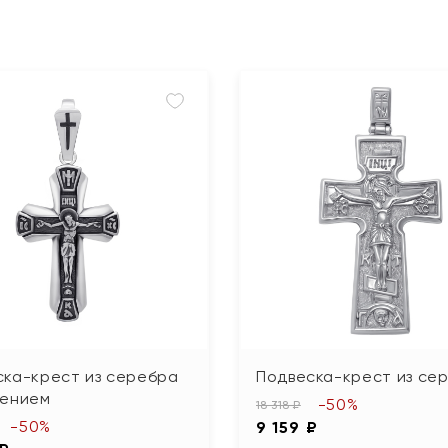
ска-крест из серебра
Подвеска-крест из се
нением
-50%
18 318 ₽
-50%
9 159 ₽