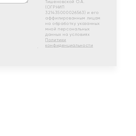
Тишеновской О.А.
(ОГРНИП
321435000026563) и его
аффилированным лицам
на обработку указанных
мной персональных
данных на условиях
Политики
конфиденциальности