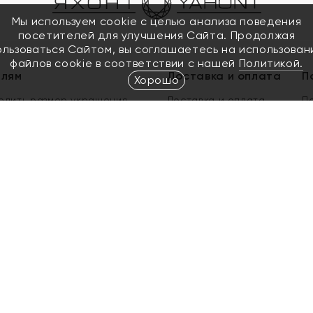
Мы используем cookie с целью анализа поведения
посетителей для улучшения Сайта. Продолжая
ользоваться Сайтом, вы соглашаетесь на использован
файлов cookie в соответствии с нашей
Политикой.
елям
Доставка и оплата
П
Хорошо
елить размер украшения
Доставка и оплата
П
п
обмен золота
ый подарочный сертификат
ользования Электронным
м сертификатом «Яхонт»