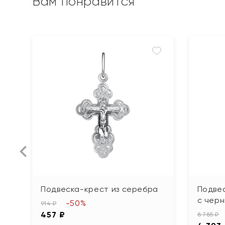
Вам понравится
Подвеска-крест из серебра
Подве
с чер
-50%
914 ₽
457 ₽
8 785 ₽