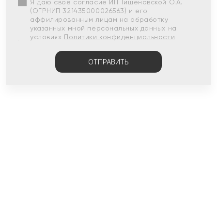
Я даю свое согласие ИП Тишеновской О.А.
(ОГРНИП 321435000026563) и его
аффилированным лицам на обработку
указанных мной персональных данных на
условиях
Политики конфиденциальности
ОТПРАВИТЬ