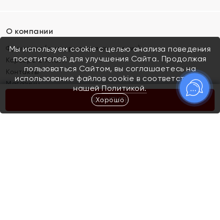
О компании
Франшиза (коммерческая концессия)
Мы используем cookie с целью анализа поведения
посетителей для улучшения Сайта. Продолжая
Карьера в ЯХОНТ
пользоваться Сайтом, вы соглашаетесь на
Контакты
использование файлов cookie в соответствии с
Магазины
нашей
Политикой.
Хорошо
КУПИТЬ
Покупателям
Как определить размер украшения
Киров
Акции
Магазины
Скупка и обмен золота
Отзывы
Электронный подарочный сертификат
Помолвка и свадьба
Правила пользования Электронным
Каталог
подарочным сертификатом «Яхонт»
Новинки
Доставка и оплата