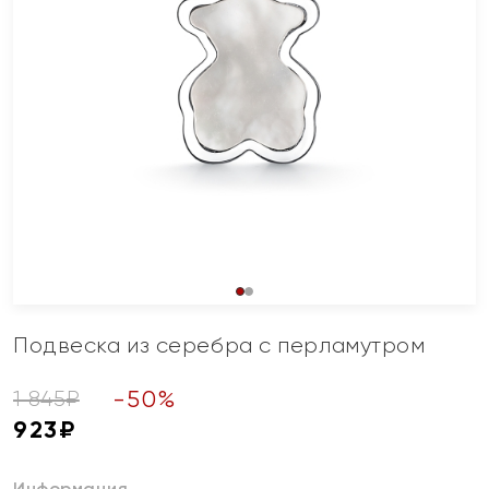
Подвеска из серебра с перламутром
-
50
%
1 845
₽
923
₽
Информация