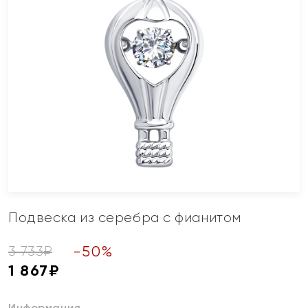
Подвеска из серебра с фианитом
-
50
%
3 733
₽
1 867
₽
Информация