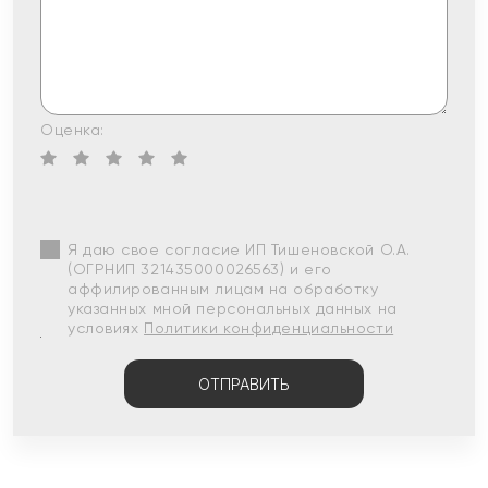
Оценка:
Я даю свое согласие ИП Тишеновской О.А.
(ОГРНИП 321435000026563) и его
аффилированным лицам на обработку
указанных мной персональных данных на
условиях
Политики конфиденциальности
ОТПРАВИТЬ