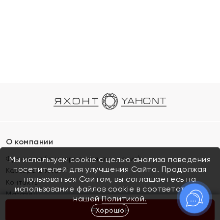
О компании
Франшиза (коммерческая концессия)
Мы используем cookie с целью анализа поведения
посетителей для улучшения Сайта. Продолжая
Карьера в ЯХОНТ
пользоваться Сайтом, вы соглашаетесь на
Контакты
использование файлов cookie в соответствии с
Магазины
нашей
Политикой.
Хорошо
КУПИТЬ
Покупателям