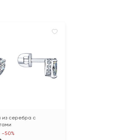
 из серебра с
тами
-50%