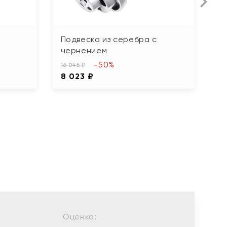
Подвеска из серебра с
П
чернением
ф
-50%
16 045 ₽
4 
8 023 ₽
2
Оценка: