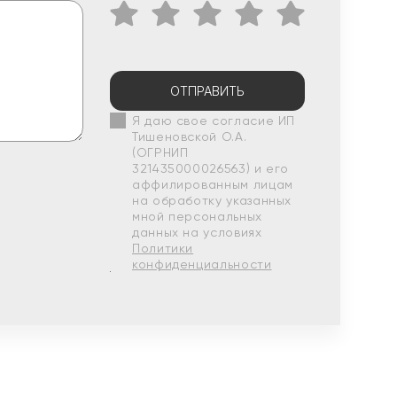
ОТПРАВИТЬ
Я даю свое согласие ИП
Тишеновской О.А.
(ОГРНИП
321435000026563) и его
аффилированным лицам
на обработку указанных
мной персональных
данных на условиях
Политики
конфиденциальности