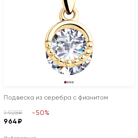
Подвеска из серебра с фианитом
-
50
%
1 928
₽
964
₽
Информация