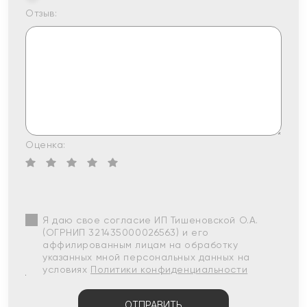
Отзыв:
Оценка:
Я даю свое согласие ИП Тишеновской О.А.
(ОГРНИП 321435000026563) и его
аффилированным лицам на обработку
указанных мной персональных данных на
условиях
Политики конфиденциальности
ОТПРАВИТЬ