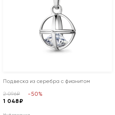
Подвеска из серебра с фианитом
-
50
%
2 096
₽
1 048
₽
Информация