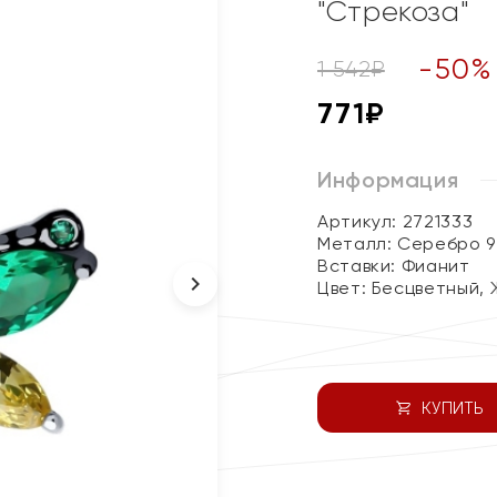
"Стрекоза"
-
50
%
1 542
₽
771
₽
Информация
Артикул: 2721333
Металл:
Серебро 9
Вставки:
Фианит
Цвет:
Бесцветный, 
КУПИТЬ