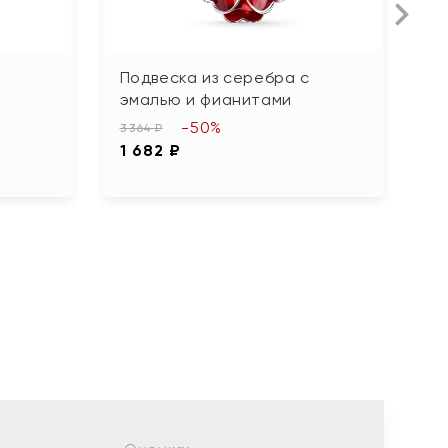
Подвеска из серебра с
П
эмалью и фианитами
ф
-50%
3 364 ₽
2 
1 682 ₽
1