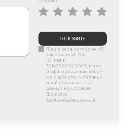
Оценка:
ОТПРАВИТЬ
Я даю свое согласие ИП
Тишеновской О.А.
(ОГРНИП
321435000026563) и его
аффилированным лицам
на обработку указанных
мной персональных
данных на условиях
Политики
конфиденциальности