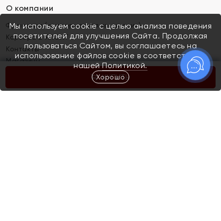
О компании
Франшиза (коммерческая концессия)
Мы используем cookie с целью анализа поведения
посетителей для улучшения Сайта. Продолжая
Карьера в ЯХОНТ
пользоваться Сайтом, вы соглашаетесь на
Контакты
использование файлов cookie в соответствии с
Магазины
нашей
Политикой.
Хорошо
КУПИТЬ
Покупателям
Как определить размер украшения
Киров
Акции
Магазины
Скупка и обмен золота
Отзывы
Электронный подарочный сертификат
Помолвка и свадьба
Правила пользования Электронным
Каталог
подарочным сертификатом «Яхонт»
Новинки
Доставка и оплата
Акции
Скупка и обмен золота
Доставка и оплата