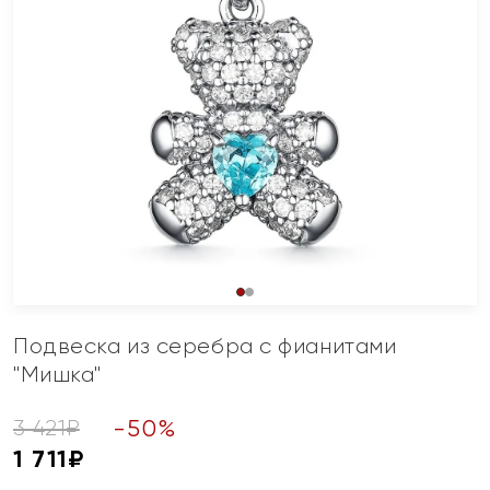
Подвеска из серебра с фианитами
"Мишка"
-
50
%
3 421
₽
1 711
₽