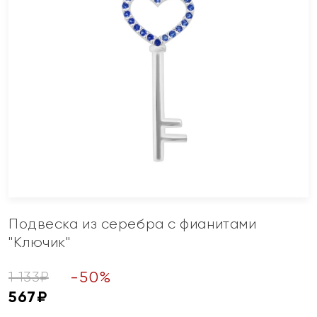
Подвеска из серебра с фианитами
"Ключик"
-
50
%
1 133
₽
567
₽