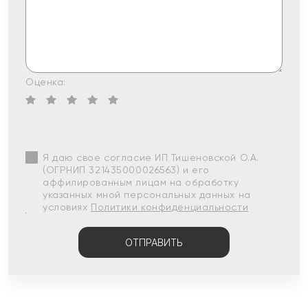
Оценка:
Я даю свое согласие ИП Тишеновской О.А.
(ОГРНИП 321435000026563) и его
аффилированным лицам на обработку
указанных мной персональных данных на
условиях
Политики конфиденциальности
ОТПРАВИТЬ