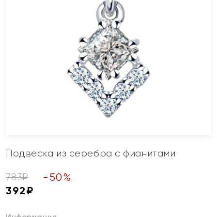
Подвеска из серебра с фианитами
-
50
%
783
₽
392
₽
Информация