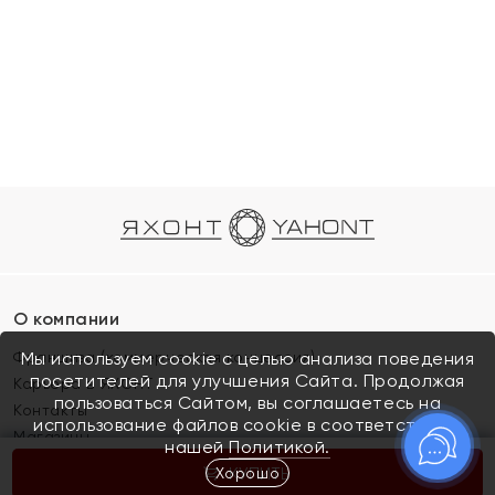
О компании
Франшиза (коммерческая концессия)
Мы используем cookie с целью анализа поведения
посетителей для улучшения Сайта. Продолжая
Карьера в ЯХОНТ
пользоваться Сайтом, вы соглашаетесь на
Контакты
использование файлов cookie в соответствии с
Магазины
нашей
Политикой.
Хорошо
КУПИТЬ
Покупателям