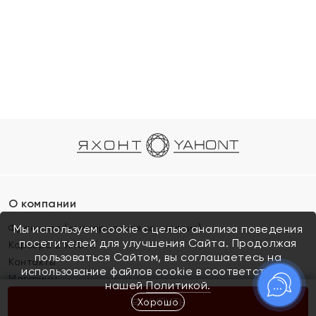
О компании
Франшиза (коммерческая концессия)
Мы используем cookie с целью анализа поведения
посетителей для улучшения Сайта. Продолжая
Карьера в ЯХОНТ
пользоваться Сайтом, вы соглашаетесь на
Контакты
использование файлов cookie в соответствии с
Магазины
нашей
Политикой.
Хорошо
КУПИТЬ
Покупателям