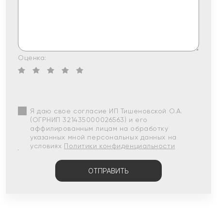
Оценка:
Я даю свое согласие ИП Тишеновской О.А.
(ОГРНИП 321435000026563) и его
аффилированным лицам на обработку
указанных мной персональных данных на
условиях
Политики конфиденциальности
ОТПРАВИТЬ