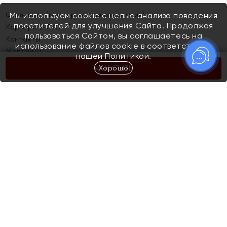
Франшиза (коммерческая концессия)
Мы используем cookie с целью анализа поведения
посетителей для улучшения Сайта. Продолжая
Карьера в ЯХОНТ
пользоваться Сайтом, вы соглашаетесь на
Контакты
использование файлов cookie в соответствии с
Магазины
нашей
Политикой.
Хорошо
КУПИТЬ
Покупателям
Как определить размер украшения
Киров
Акции
Магазины
Скупка и обмен золота
Отзывы
Электронный подарочный сертификат
Помолвка и свадьба
Правила пользования Электронным
Каталог
подарочным сертификатом «Яхонт»
Новинки
Доставка и оплата
Акции
Скупка и обмен золота
Доставка и оплата