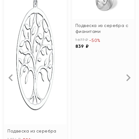
Подвеска из серебра с
фианитами
1 677 ₽
-50%
839 ₽
Подвеска из серебра