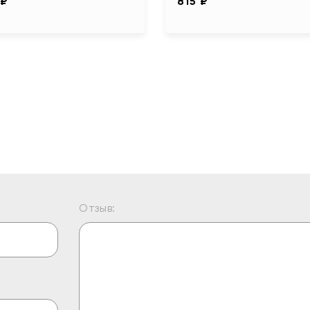
 ₽
815 ₽
Отзыв: