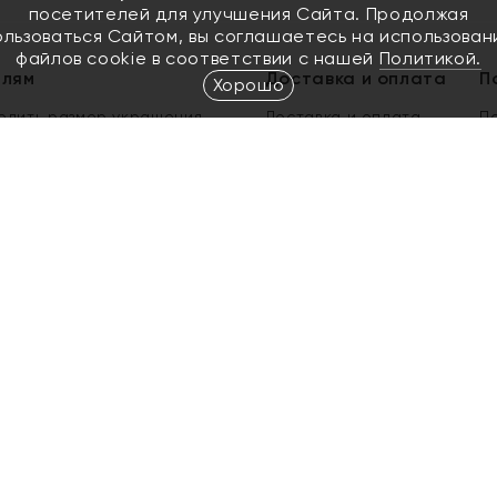
посетителей для улучшения Сайта. Продолжая
ользоваться Сайтом, вы соглашаетесь на использован
файлов cookie в соответствии с нашей
Политикой.
елям
Доставка и оплата
П
Хорошо
елить размер украшения
Доставка и оплата
П
п
обмен золота
ый подарочный сертификат
ользования Электронным
м сертификатом «Яхонт»