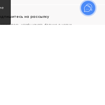
ие
одпишитесь на рассылку
одпишитесь, чтобы узнать больше о новых
оступлениях, новостях и спецпредложениях Яхонт!
Я даю свое согласие ИП Тишеновской О.А.
(ОГРНИП 321435000026563) и его
аффилированным лицам на обработку указанных
мной персональных данных на условиях
Политики
конфиденциальности