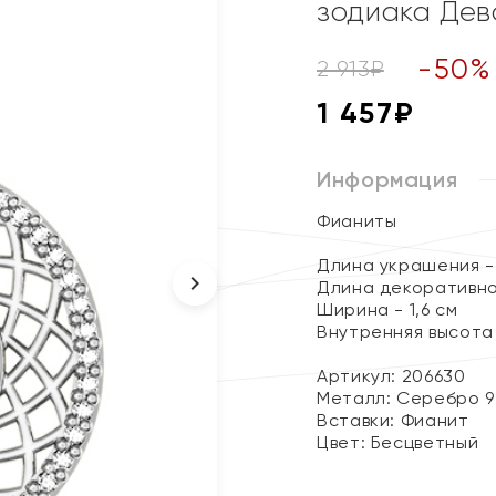
зодиака Дев
-
50
%
2 913
₽
1 457
₽
Информация
Фианиты
Длина украшения - 
Длина декоративног
Ширина - 1,6 см
Внутренняя высота 
Артикул: 206630
Металл:
Серебро 9
Вставки:
Фианит
Цвет:
Бесцветный