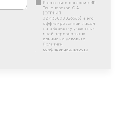
Я даю свое согласие ИП
Тишеновской О.А.
(ОГРНИП
321435000026563) и его
аффилированным лицам
на обработку указанных
мной персональных
данных на условиях
Политики
конфиденциальности