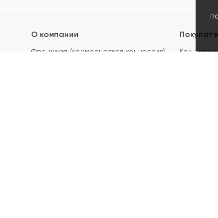
п
О компании
Покупат
Франшиза (коммерческая концессия)
Как опред
Карьера в ЯХОНТ
Акции
Контакты
Скупка и 
Магазины
Отзывы
Электронн
Правила п
подарочны