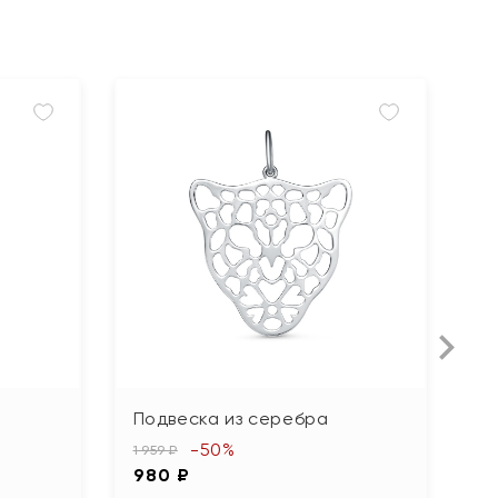
Подвеска из серебра
П
ж
-50%
1 959 ₽
980 ₽
2 