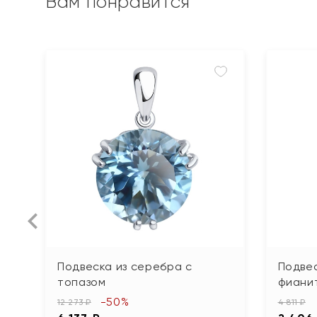
Вам понравится
Подвеска из серебра с
Подвес
топазом
фиани
-50%
12 273 ₽
4 811 ₽