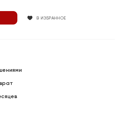
В ИЗБРАННОЕ
шениями
зврат
есяцев