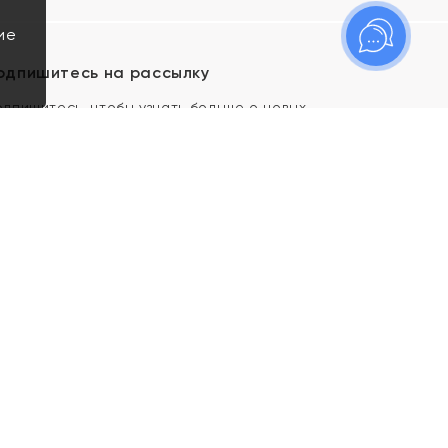
ие
одпишитесь на рассылку
одпишитесь, чтобы узнать больше о новых
оступлениях, новостях и спецпредложениях Яхонт!
Я даю свое согласие ИП Тишеновской О.А.
(ОГРНИП 321435000026563) и его
аффилированным лицам на обработку указанных
мной персональных данных на условиях
Политики
конфиденциальности