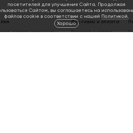
посетителей для улучшения Сайта. Продолжая
ользоваться Сайтом, вы соглашаетесь на использован
файлов cookie в соответствии с нашей
Политикой.
елям
Доставка и оплата
П
Хорошо
елить размер украшения
Доставка и оплата
П
п
обмен золота
ый подарочный сертификат
ользования Электронным
м сертификатом «Яхонт»