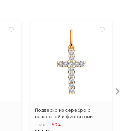
Подвеска из серебра с
П
позолотой и фианитами
з
-50%
1 112 ₽
2 