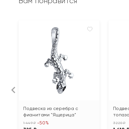
Вам понравится
Подвеска из серебра с
Подвес
фианитами "Ящерица"
топаз
-50%
1 449 ₽
3 220 ₽