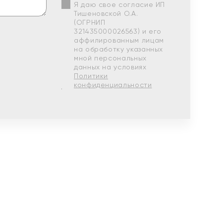
Я даю свое согласие ИП
Тишеновской О.А.
(ОГРНИП
321435000026563) и его
аффилированным лицам
на обработку указанных
мной персональных
данных на условиях
Политики
конфиденциальности