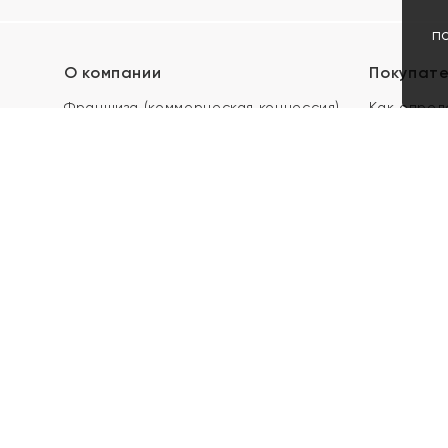
п
О компании
Покупат
Франшиза (коммерческая концессия)
Как опред
Карьера в ЯХОНТ
Акции
Контакты
Скупка и 
Магазины
Отзывы
Электронн
Правила п
подарочны