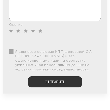
Оценка:
Я даю свое согласие ИП Тишеновской О.А.
(ОГРНИП 321435000026563) и его
аффилированным лицам на обработку
указанных мной персональных данных на
условиях
Политики конфиденциальности
ОТПРАВИТЬ