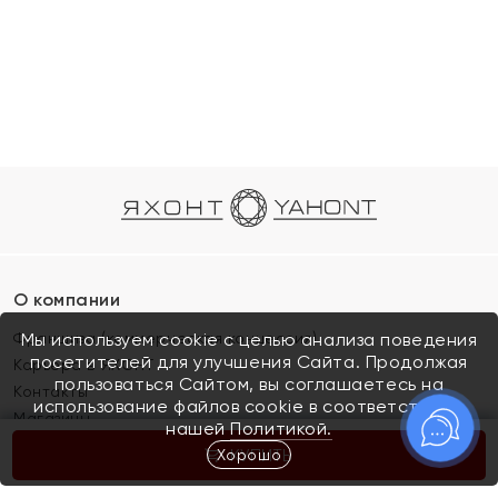
О компании
Франшиза (коммерческая концессия)
Мы используем cookie с целью анализа поведения
посетителей для улучшения Сайта. Продолжая
Карьера в ЯХОНТ
пользоваться Сайтом, вы соглашаетесь на
Контакты
использование файлов cookie в соответствии с
Магазины
нашей
Политикой.
Хорошо
КУПИТЬ
Покупателям