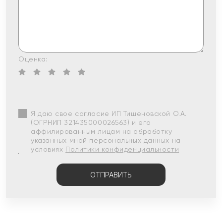
Оценка:
Я даю свое согласие ИП Тишеновской О.А.
(ОГРНИП 321435000026563) и его
аффилированным лицам на обработку
указанных мной персональных данных на
условиях
Политики конфиденциальности
ОТПРАВИТЬ