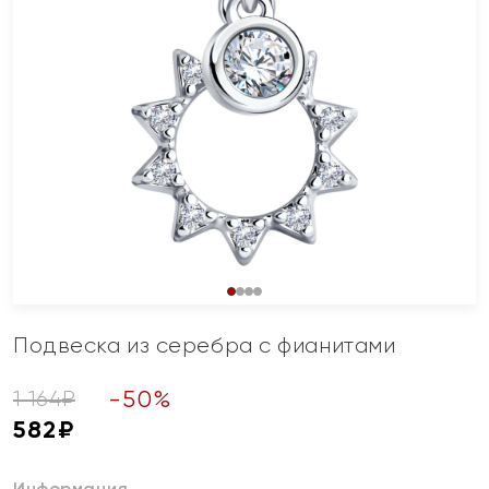
Подвеска из серебра с фианитами
-
50
%
1 164
₽
582
₽
Информация