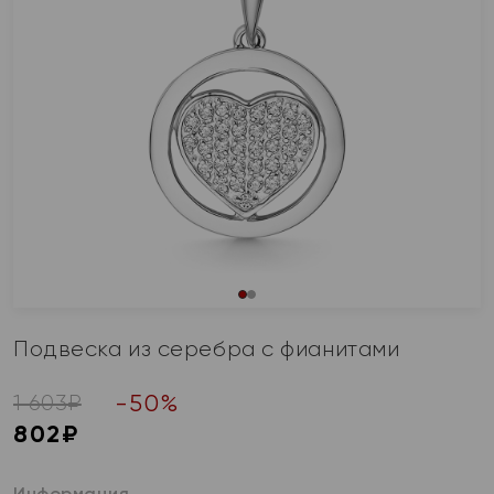
Подвеска из серебра с фианитами
-
50
%
1 603
₽
802
₽
Информация