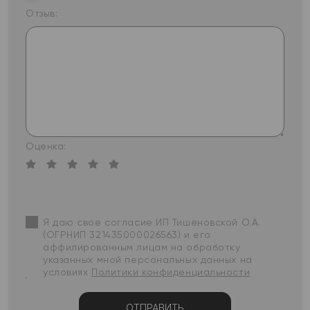
Отзыв:
Оценка:
Я даю свое согласие ИП Тишеновской О.А.
(ОГРНИП 321435000026563) и его
аффилированным лицам на обработку
указанных мной персональных данных на
условиях
Политики конфиденциальности
ОТПРАВИТЬ