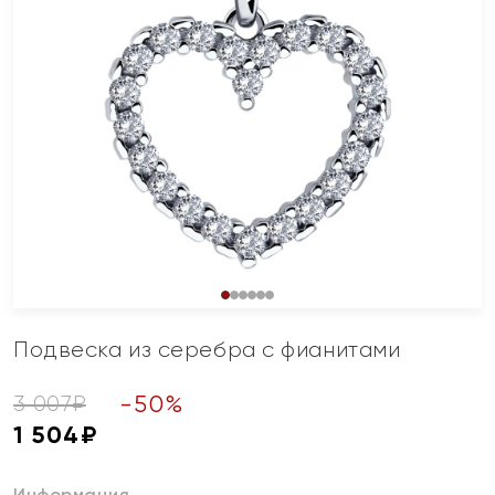
Подвеска из серебра с фианитами
-
50
%
3 007
₽
1 504
₽
Информация