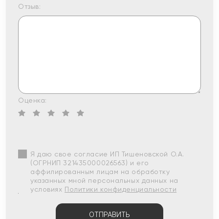
Отзыв:
Оценка:
Я даю свое согласие ИП Тишеновской О.А.
(ОГРНИП 321435000026563) и его
аффилированным лицам на обработку
указанных мной персональных данных на
условиях
Политики конфиденциальности
ОТПРАВИТЬ