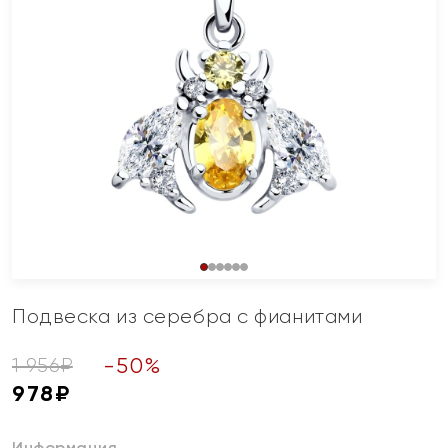
Подвеска из серебра с фианитами
-
50
%
1 956
₽
978
₽
Информация