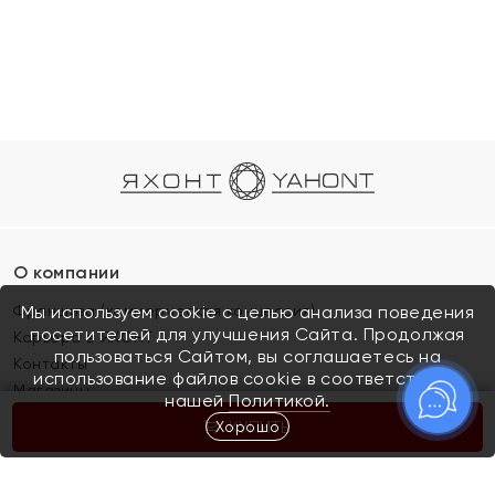
О компании
Франшиза (коммерческая концессия)
Мы используем cookie с целью анализа поведения
посетителей для улучшения Сайта. Продолжая
Карьера в ЯХОНТ
пользоваться Сайтом, вы соглашаетесь на
Контакты
использование файлов cookie в соответствии с
Магазины
нашей
Политикой.
Хорошо
КУПИТЬ
Покупателям
Как определить размер украшения
Киров