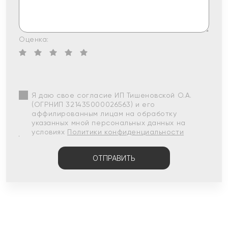
Оценка:
Я даю свое согласие ИП Тишеновской О.А.
(ОГРНИП 321435000026563) и его
аффилированным лицам на обработку
указанных мной персональных данных на
условиях
Политики конфиденциальности
ОТПРАВИТЬ