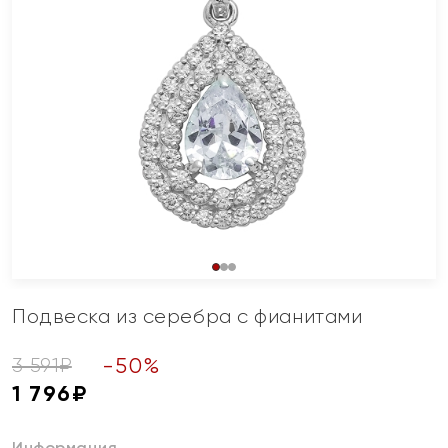
Подвеска из серебра с фианитами
-
50
%
3 591
₽
1 796
₽
Информация