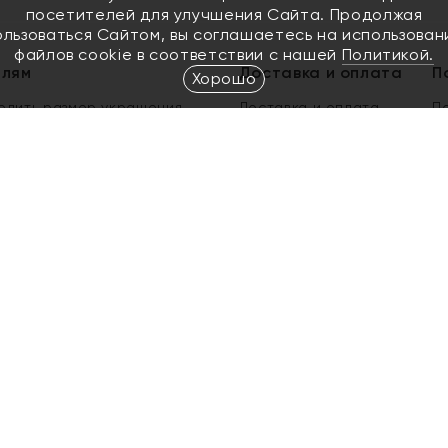
посетителей для улучшения Сайта. Продолжая
ользоваться Сайтом, вы соглашаетесь на использован
файлов cookie в соответствии с нашей
Политикой.
елям
Доставка и оплата
П
Хорошо
елить размер украшения
Доставка и оплата
П
п
обмен золота
ый подарочный сертификат
ользования Электронным
м сертификатом «Яхонт»