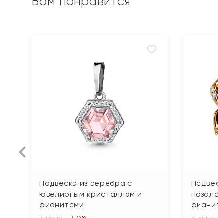
Вам понравится
Подвеска из серебра с
Подвес
ювелирным кристаллом и
позоло
фианитами
фиани