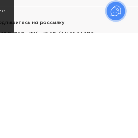
ие
одпишитесь на рассылку
одпишитесь, чтобы узнать больше о новых
оступлениях, новостях и спецпредложениях Яхонт!
Я даю свое согласие ИП Тишеновской О.А.
(ОГРНИП 321435000026563) и его
аффилированным лицам на обработку указанных
мной персональных данных на условиях
Политики
конфиденциальности