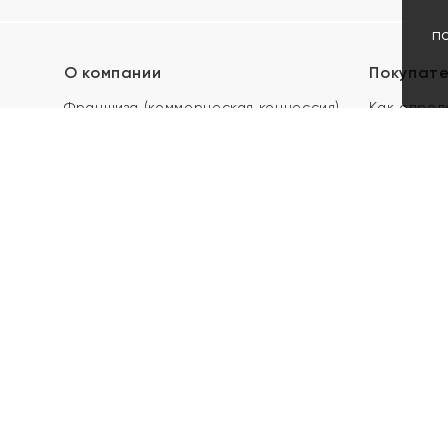
п
О компании
Покупат
Франшиза (коммерческая концессия)
Как опред
Карьера в ЯХОНТ
Акции
Контакты
Скупка и 
Магазины
Отзывы
Электронн
Правила п
подарочны