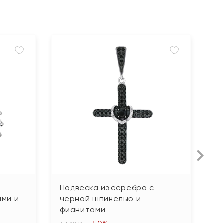
Подвеска из серебра с
П
ми и
черной шпинелью и
ж
фианитами
3 