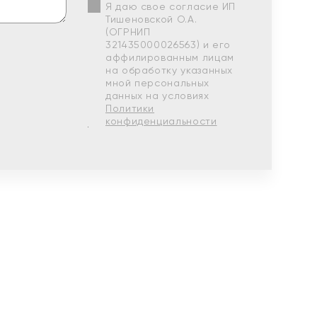
Я даю свое согласие ИП
Тишеновской О.А.
(ОГРНИП
321435000026563) и его
аффилированным лицам
на обработку указанных
мной персональных
данных на условиях
Политики
конфиденциальности