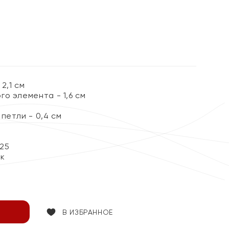
%
2,1 см
о элемента - 1,6 см
петли - 0,4 см
25
ок
В ИЗБРАННОЕ