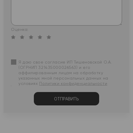
Оценка:
Я даю свое согласие ИП Тишеновской О.А.
(ОГРНИП 321435000026563) и его
аффилированным лицам на обработку
указанных мной персональных данных на
условиях
Политики конфиденциальности
ОТПРАВИТЬ