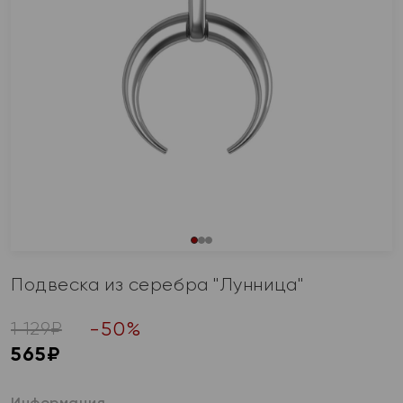
Подвеска из серебра "Лунница"
-
50
%
1 129
₽
565
₽
Информация