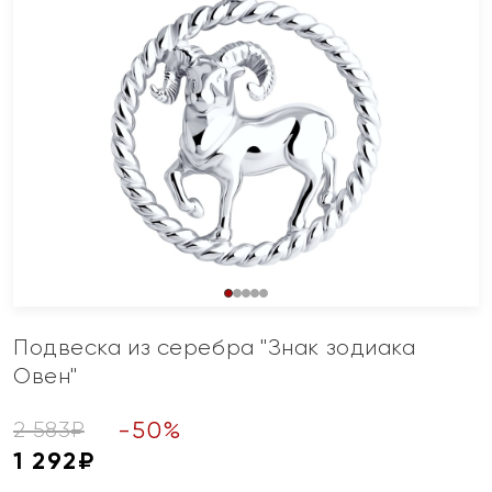
Подвеска из серебра "Знак зодиака
Овен"
-
50
%
2 583
₽
1 292
₽