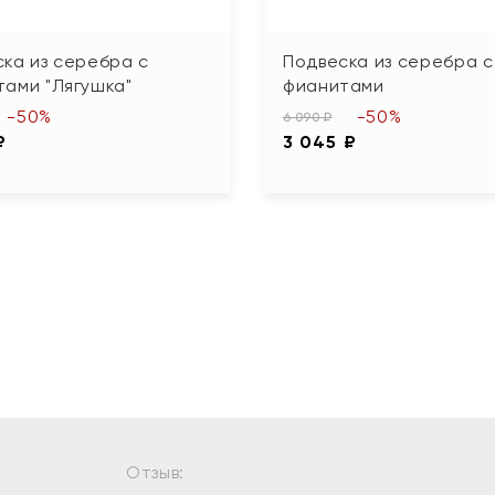
ка из серебра с
Подвеска из серебра с
ами "Лягушка"
фианитами
-50%
-50%
6 090 ₽
₽
3 045 ₽
Отзыв: