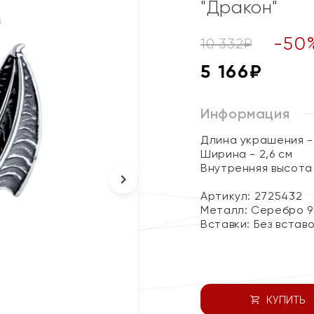
"Дракон"
-
50
10 332
₽
5 166
₽
Информация
Длина украшения - 
Ширина - 2,6 см
Внутренняя высота 
Артикул: 2725432
Металл:
Серебро 9
Вставки:
Без встав
КУПИТЬ