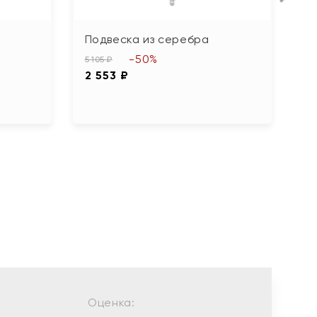
Подвеска из серебра
П
с
-50%
5 105 ₽
2 553 ₽
2 
1 
Оценка: