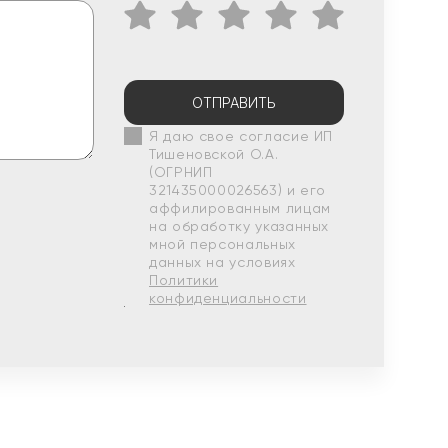
ОТПРАВИТЬ
Я даю свое согласие ИП
Тишеновской О.А.
(ОГРНИП
321435000026563) и его
аффилированным лицам
на обработку указанных
мной персональных
данных на условиях
Политики
конфиденциальности