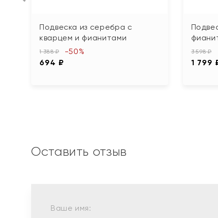
Подвеска из серебра с
Подвес
кварцем и фианитами
фианит
-50%
1 388 ₽
3 598 ₽
694 ₽
1 799 
Оставить отзыв
Ваше имя: