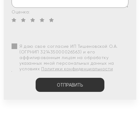
Оценка:
Я даю свое согласие ИП Тишеновской О.А.
(ОГРНИП 321435000026563) и его
аффилированным лицам на обработку
указанных мной персональных данных на
условиях
Политики конфиденциальности
ОТПРАВИТЬ