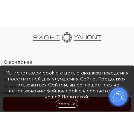
О компании
Франшиза (коммерческая концессия)
Мы используем cookie с целью анализа поведения
посетителей для улучшения Сайта. Продолжая
Карьера в ЯХОНТ
пользоваться Сайтом, вы соглашаетесь на
Контакты
использование файлов cookie в соответствии с
Магазины
нашей
Политикой.
Хорошо
КУПИТЬ
Покупателям
Как определить размер украшения
Киров
Акции
Магазины
Скупка и обмен золота