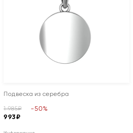
Подвеска из серебра
-
50
%
1 985
₽
993
₽
Информация