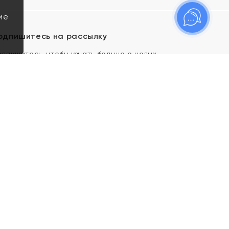
ие
одпишитесь на рассылку
одпишитесь, чтобы узнать больше о новых
оступлениях, новостях и спецпредложениях Яхонт!
Я даю свое согласие ИП Тишеновской О.А.
(ОГРНИП 321435000026563) и его
аффилированным лицам на обработку указанных
мной персональных данных на условиях
Политики
конфиденциальности