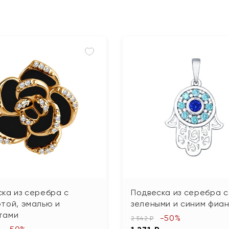
ка из серебра с
Подвеска из серебра с
той, эмалью и
зелеными и синим фиа
тами
-50%
2 542 ₽