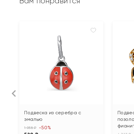
Вам понравится
Подвеска из серебра с
Подвес
эмалью
позоло
фиани
-50%
1 058 ₽