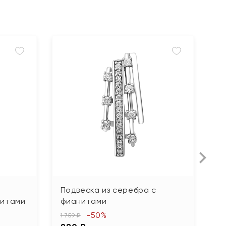
Подвеска из серебра с
П
нитами
фианитами
о
П
-50%
1 759 ₽