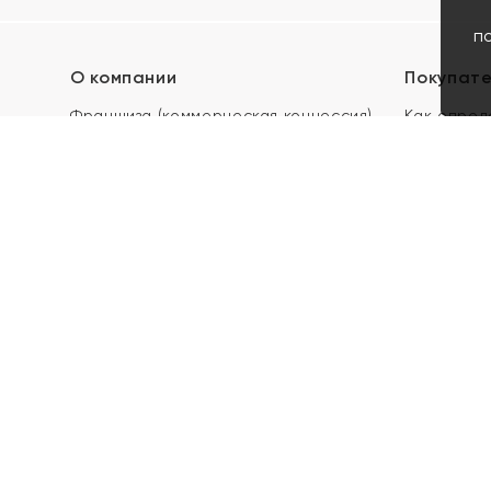
п
О компании
Покупат
Франшиза (коммерческая концессия)
Как опред
Карьера в ЯХОНТ
Акции
Контакты
Скупка и 
Магазины
Отзывы
Электронн
Правила п
подарочны