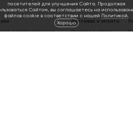
посетителей для улучшения Сайта. Продолжая
ользоваться Сайтом, вы соглашаетесь на использован
файлов cookie в соответствии с нашей
Политикой.
елям
Доставка и оплата
П
Хорошо
елить размер украшения
Доставка и оплата
П
п
обмен золота
ый подарочный сертификат
ользования Электронным
м сертификатом «Яхонт»