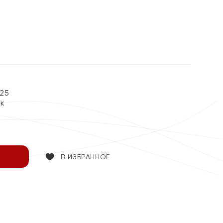
%
25
ок
В ИЗБРАННОЕ