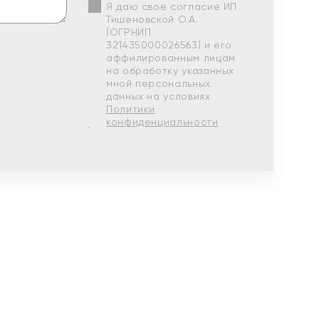
Я даю свое согласие ИП
Тишеновской О.А.
(ОГРНИП
321435000026563) и его
аффилированным лицам
на обработку указанных
мной персональных
данных на условиях
Политики
конфиденциальности