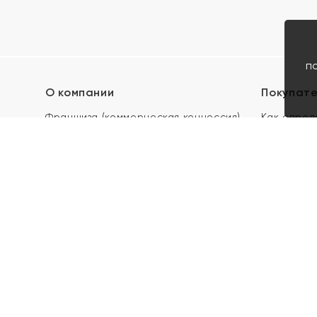
п
О компании
Покупат
Франшиза (коммерческая концессия)
Как опред
Карьера в ЯХОНТ
Акции
Контакты
Скупка и 
Магазины
Отзывы
Электронн
Правила п
подарочны