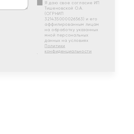
Я даю свое согласие ИП
Тишеновской О.А.
(ОГРНИП
321435000026563) и его
аффилированным лицам
на обработку указанных
мной персональных
данных на условиях
Политики
конфиденциальности