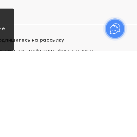
ие
одпишитесь на рассылку
одпишитесь, чтобы узнать больше о новых
оступлениях, новостях и спецпредложениях Яхонт!
Я даю свое согласие ИП Тишеновской О.А.
(ОГРНИП 321435000026563) и его
аффилированным лицам на обработку указанных
мной персональных данных на условиях
Политики