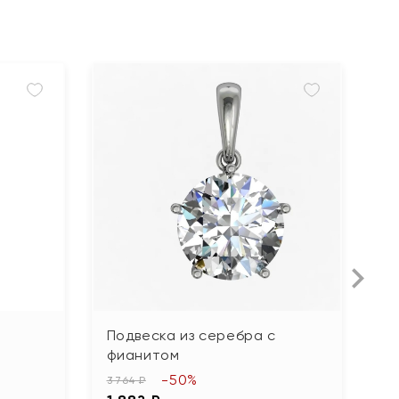
Подвеска из серебра с
П
фианитом
о
М
-50%
3 764 ₽