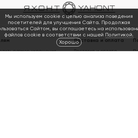
Мы используем cookie с целью анализа поведения
посетителей для улучшения Сайта. Продолжая
ользоваться Сайтом, вы соглашаетесь на использован
файлов cookie в соответствии с нашей
Политикой.
елям
Доставка и оплата
П
Хорошо
елить размер украшения
Доставка и оплата
П
п
обмен золота
ый подарочный сертификат
ользования Электронным
м сертификатом «Яхонт»