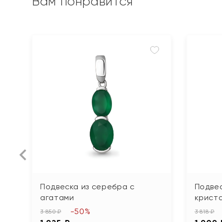
Вам понравится
Подвеска из серебра с
Подвес
агатами
крист
-50%
3 850 ₽
3 818 ₽