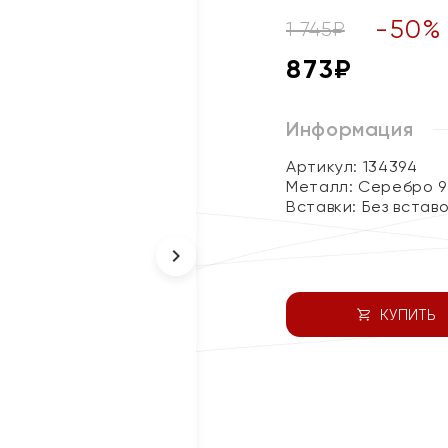
-
50
%
1 745
₽
873
₽
Информация
Артикул: 134394
Металл:
Серебро 9
Вставки:
Без встав
КУПИТЬ