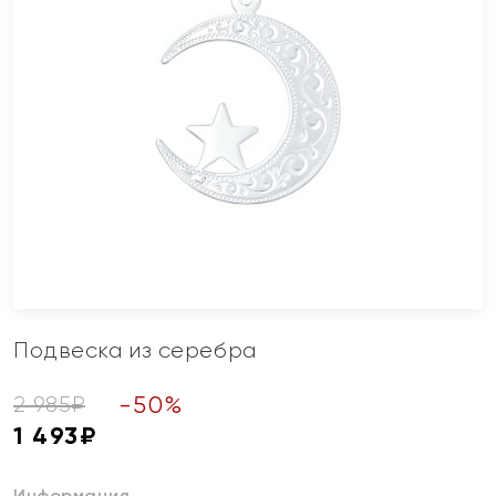
Подвеска из серебра
-
50
%
2 985
₽
1 493
₽
Информация