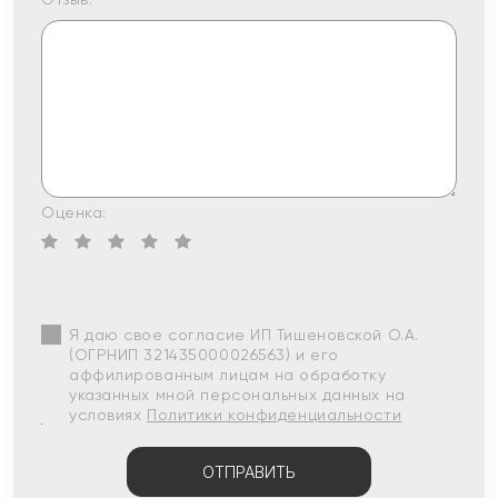
Оценка:
Я даю свое согласие ИП Тишеновской О.А.
(ОГРНИП 321435000026563) и его
аффилированным лицам на обработку
указанных мной персональных данных на
условиях
Политики конфиденциальности
ОТПРАВИТЬ