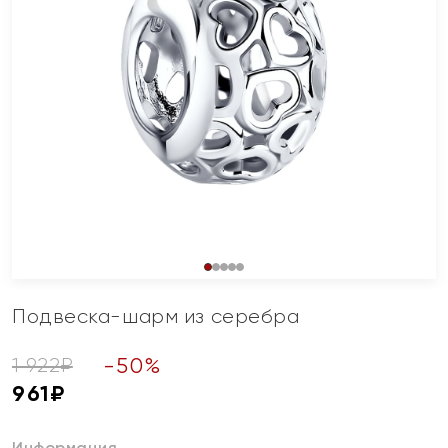
Подвеска-шарм из серебра
-
50
%
1 922
₽
961
₽
Информация