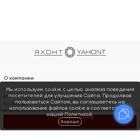
О компании
Франшиза (коммерческая концессия)
Мы используем cookie с целью анализа поведения
посетителей для улучшения Сайта. Продолжая
Карьера в ЯХОНТ
пользоваться Сайтом, вы соглашаетесь на
Контакты
использование файлов cookie в соответствии с
Магазины
нашей
Политикой.
Хорошо
КУПИТЬ
Покупателям
Как определить размер украшения