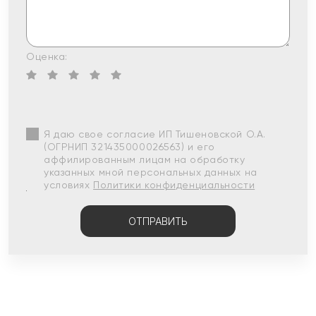
Оценка:
Я даю свое согласие ИП Тишеновской О.А.
(ОГРНИП 321435000026563) и его
аффилированным лицам на обработку
указанных мной персональных данных на
условиях
Политики конфиденциальности
ОТПРАВИТЬ