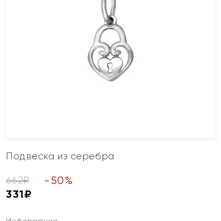
Подвеска из серебра
-
50
%
662
₽
331
₽
Информация