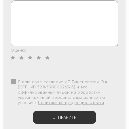
Оценка:
Я даю свое согласие ИП Тишеновской О.А.
(ОГРНИП 321435000026563) и его
аффилированным лицам на обработку
указанных мной персональных данных на
условиях
Политики конфиденциальности
ОТПРАВИТЬ