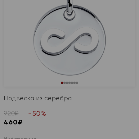
Подвеска из серебра
-
50
%
920
₽
460
₽
Информация