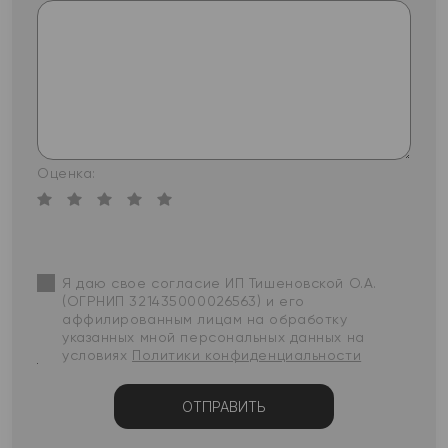
Оценка:
Я даю свое согласие ИП Тишеновской О.А.
(ОГРНИП 321435000026563) и его
аффилированным лицам на обработку
указанных мной персональных данных на
условиях
Политики конфиденциальности
ОТПРАВИТЬ