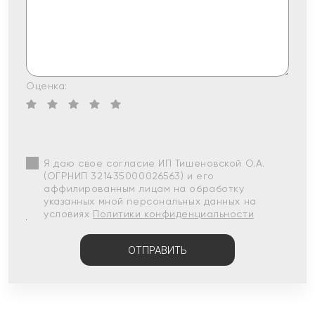
Оценка:
Я даю свое согласие ИП Тишеновской О.А.
(ОГРНИП 321435000026563) и его
аффилированным лицам на обработку
указанных мной персональных данных на
условиях
Политики конфиденциальности
ОТПРАВИТЬ